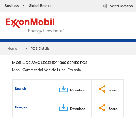
Business
Global Brands
Select location
•
Home
PDS Details
MOBIL DELVAC LEGEND™ 1300 SERIES PDS
Mobil Commercial Vehicle Lube, Ethiopia
English
Download
Share
Français
Download
Share