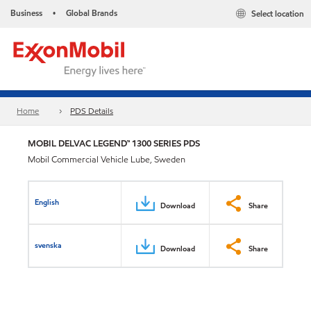
Business
Global Brands
Select location
•
Home
PDS Details
MOBIL DELVAC LEGEND™ 1300 SERIES PDS
Mobil Commercial Vehicle Lube, Sweden
English
Download
Share
svenska
Download
Share