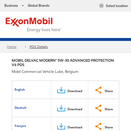
Business
Global Brands
Select location
•
Home
PDS Details
MOBIL DELVAC MODERN™ 5W-30 ADVANCED PROTECTION
V6 PDS
Mobil Commercial Vehicle Lube, Belgium
English
Download
Share
Deutsch
Download
Share
français
Download
Share