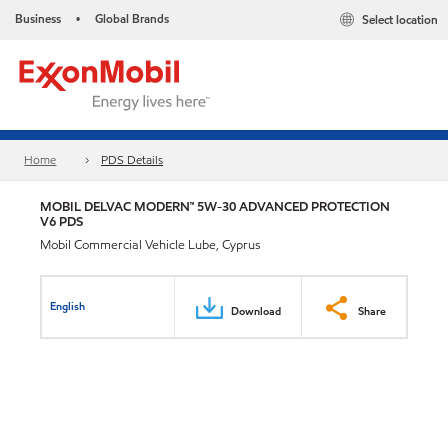
Business
Global Brands
Select location
•
Home
PDS Details
MOBIL DELVAC MODERN™ 5W-30 ADVANCED PROTECTION
V6 PDS
Mobil Commercial Vehicle Lube, Cyprus
English
Download
Share