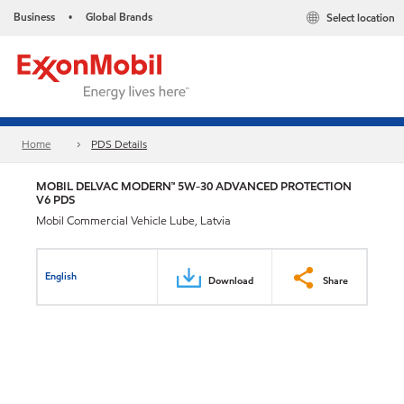
Business
Global Brands
Select location
•
Home
PDS Details
MOBIL DELVAC MODERN™ 5W-30 ADVANCED PROTECTION
V6 PDS
Mobil Commercial Vehicle Lube, Latvia
English
Download
Share