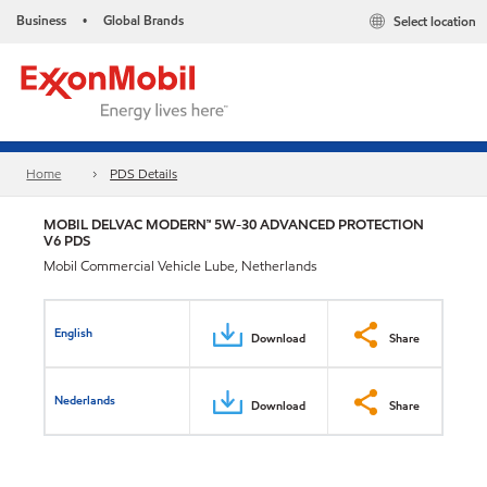
Business
Global Brands
Select location
•
Home
PDS Details
MOBIL DELVAC MODERN™ 5W-30 ADVANCED PROTECTION
V6 PDS
Mobil Commercial Vehicle Lube, Netherlands
English
Download
Share
Nederlands
Download
Share