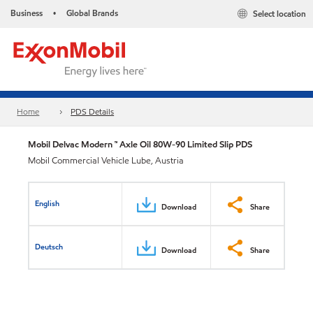
Business
Global Brands
Select location
•
Home
PDS Details
Mobil Delvac Modern ™ Axle Oil 80W-90 Limited Slip PDS
Mobil Commercial Vehicle Lube, Austria
English
Download
Share
Deutsch
Download
Share