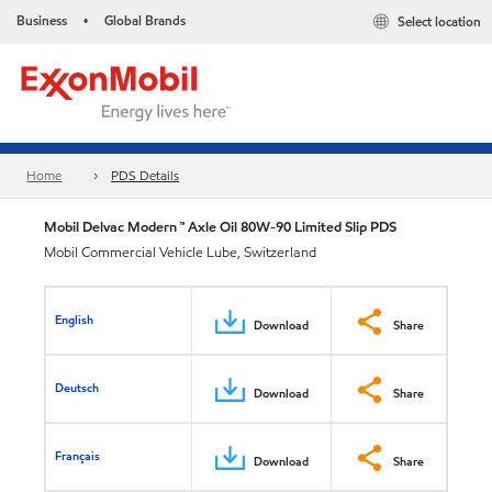
Business
Global Brands
Select location
•
Home
PDS Details
Mobil Delvac Modern ™ Axle Oil 80W-90 Limited Slip PDS
Mobil Commercial Vehicle Lube, Switzerland
English
Download
Share
Deutsch
Download
Share
Français
Download
Share