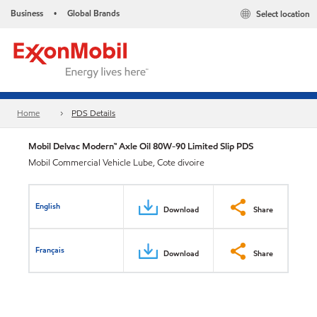
Business
Global Brands
Select location
•
Home
PDS Details
Mobil Delvac Modern™ Axle Oil 80W-90 Limited Slip PDS
Mobil Commercial Vehicle Lube, Cote divoire
English
Download
Share
Français
Download
Share