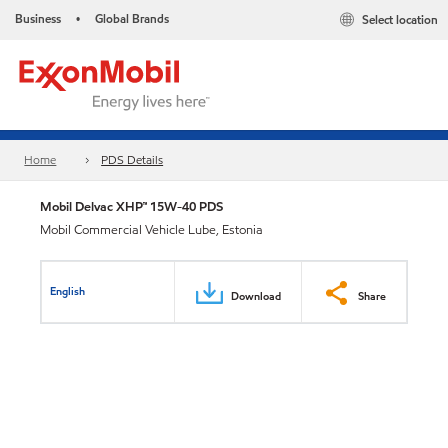
Business
Global Brands
Select location
•
Home
PDS Details
Mobil Delvac XHP™ 15W-40 PDS
Mobil Commercial Vehicle Lube, Estonia
English
Download
Share