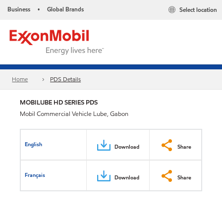
Business
Global Brands
Select location
•
Home
PDS Details
MOBILUBE HD SERIES PDS
Mobil Commercial Vehicle Lube, Gabon
English
Download
Share
Français
Download
Share