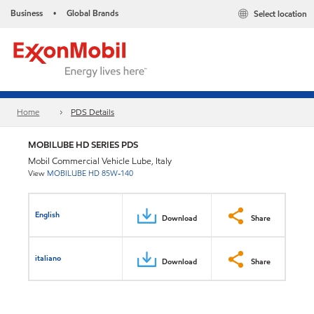
Business
Global Brands
Select location
•
Home
PDS Details
MOBILUBE HD SERIES PDS
Mobil Commercial Vehicle Lube, Italy
View
MOBILUBE HD 85W-140
English
Download
Share
italiano
Download
Share