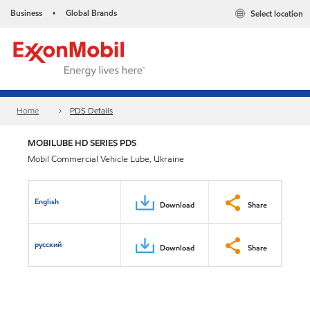
Business
Global Brands
Select location
•
Home
PDS Details
MOBILUBE HD SERIES PDS
Mobil Commercial Vehicle Lube, Ukraine
English
Download
Share
русский
Download
Share