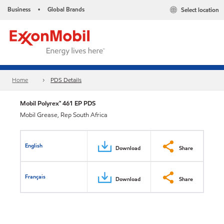
Business
Global Brands
Select location
•
Home
PDS Details
Mobil Polyrex™ 461 EP PDS
Mobil Grease, Rep South Africa
English
Download
Share
Français
Download
Share