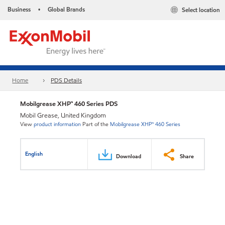
Business
Global Brands
Select location
•
Home
PDS Details
Mobilgrease XHP™ 460 Series PDS
Mobil Grease, United Kingdom
View
product information
Part of the
Mobilgrease XHP™ 460 Series
English
Download
Share