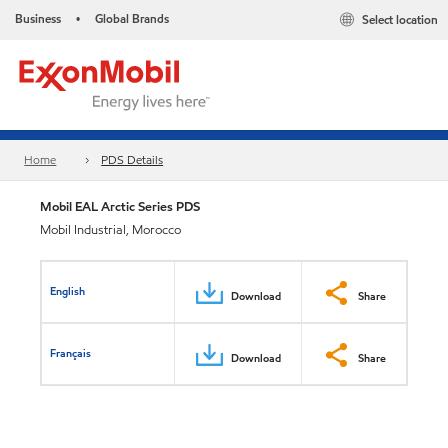
Business
Global Brands
Select location
•
Home
PDS Details
Mobil EAL Arctic Series PDS
Mobil Industrial, Morocco
English
Download
Share
Français
Download
Share