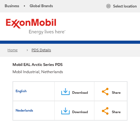
Business
Global Brands
Select location
•
Home
PDS Details
Mobil EAL Arctic Series PDS
Mobil Industrial, Netherlands
English
Download
Share
Nederlands
Download
Share