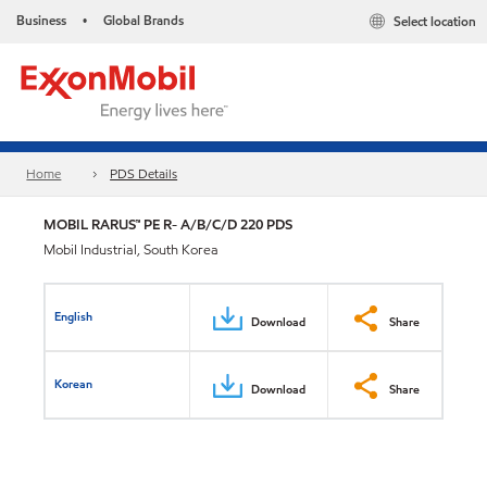
Business
Global Brands
Select location
•
Home
PDS Details
MOBIL RARUS™ PE R- A/B/C/D 220 PDS
Mobil Industrial, South Korea
English
Download
Share
Korean
Download
Share