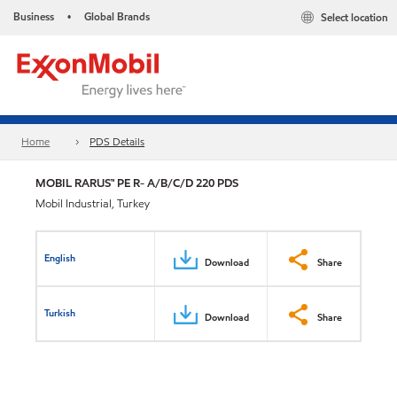
Business
Global Brands
Select location
•
Home
PDS Details
MOBIL RARUS™ PE R- A/B/C/D 220 PDS
Mobil Industrial, Turkey
English
Download
Share
Turkish
Download
Share