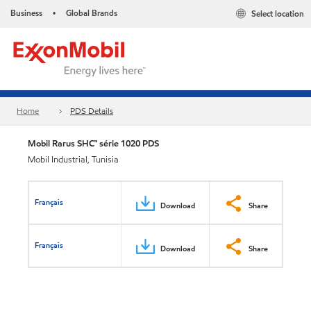
Business
Global Brands
Select location
•
Home
PDS Details
Mobil Rarus SHC™ série 1020 PDS
Mobil Industrial, Tunisia
Français
Download
Share
Français
Download
Share