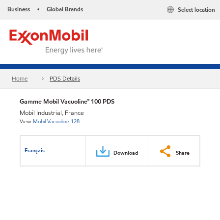
Business
Global Brands
Select location
•
Home
PDS Details
Gamme Mobil Vacuoline™ 100 PDS
Mobil Industrial, France
View
Mobil Vacuoline 128
Français
Download
Share