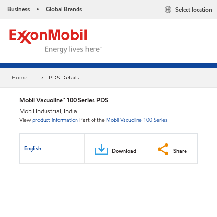
Business
Global Brands
Select location
•
Home
PDS Details
Mobil Vacuoline™ 100 Series PDS
Mobil Industrial, India
View
product information
Part of the
Mobil Vacuoline 100 Series
English
Download
Share