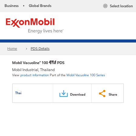
Business
Global Brands
Select location
•
Home
PDS Details
Mobil Vacuoline™ 100 ซีรีส์ PDS
Mobil Industrial, Thailand
View
product information
Part of the
Mobil Vacuoline 100 Series
Thai
Download
Share