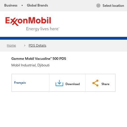
Business
Global Brands
Select location
•
Home
PDS Details
Gamme Mobil Vacuoline™ 500 PDS
Mobil Industrial, Djibouti
Français
Download
Share