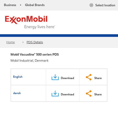
Business
Global Brands
Select location
•
Home
PDS Details
Mobil Vacuoline™ 500 serien PDS
Mobil Industrial, Denmark
English
Download
Share
dansk
Download
Share