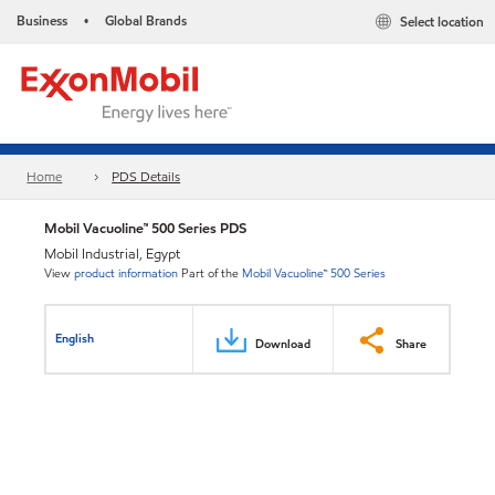
Business
Global Brands
Select location
•
Home
PDS Details
Mobil Vacuoline™ 500 Series PDS
Mobil Industrial, Egypt
View
product information
Part of the
Mobil Vacuoline™ 500 Series
English
Download
Share