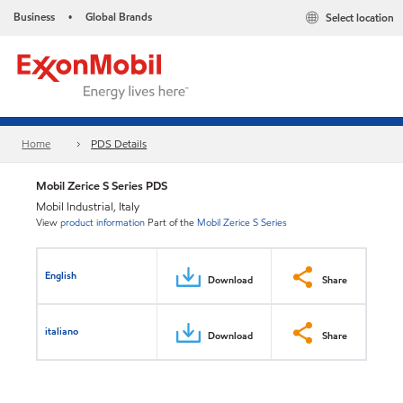
Business
Global Brands
Select location
•
Home
PDS Details
Mobil Zerice S Series PDS
Mobil Industrial, Italy
View
product information
Part of the
Mobil Zerice S Series
English
Download
Share
italiano
Download
Share