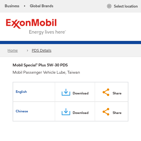
Business
Global Brands
Select location
•
Home
PDS Details
Mobil Special™ Plus 5W-30 PDS
Mobil Passenger Vehicle Lube, Taiwan
English
Download
Share
Chinese
Download
Share