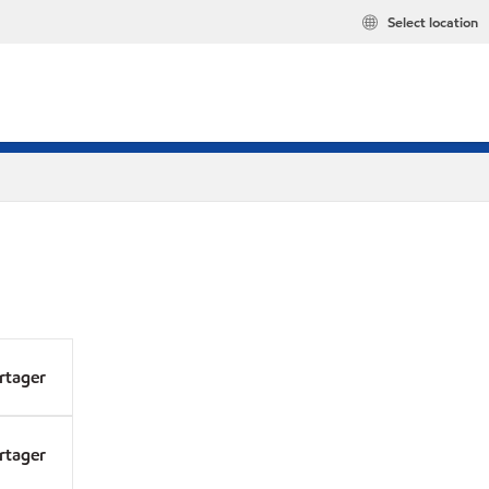
Select location
rtager
rtager