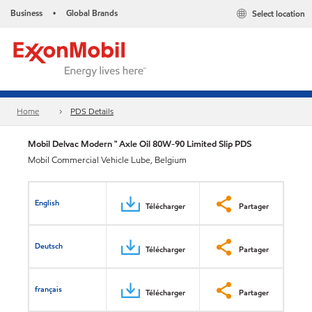
Business
Global Brands
Select location
•
Home
PDS Details
Mobil Delvac Modern ™ Axle Oil 80W-90 Limited Slip PDS
Mobil Commercial Vehicle Lube, Belgium
English
Télécharger
Partager
Deutsch
Télécharger
Partager
français
Télécharger
Partager