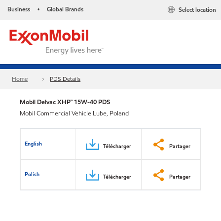
Business
Global Brands
Select location
•
Home
PDS Details
Mobil Delvac XHP™ 15W-40 PDS
Mobil Commercial Vehicle Lube, Poland
English
Télécharger
Partager
Polish
Télécharger
Partager