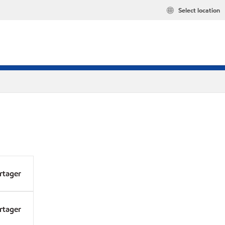
Select location
rtager
rtager