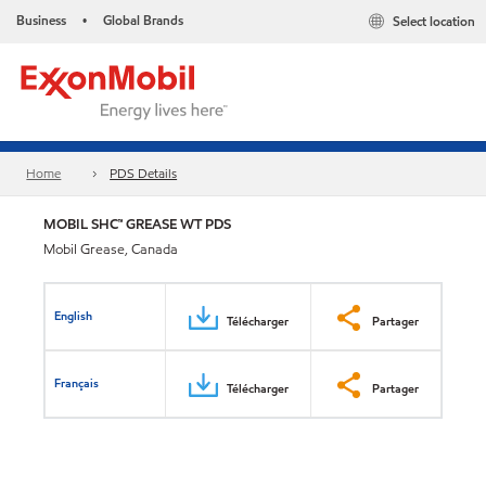
Business
Global Brands
Select location
•
Home
PDS Details
MOBIL SHC™ GREASE WT PDS
Mobil Grease, Canada
English
Télécharger
Partager
Français
Télécharger
Partager