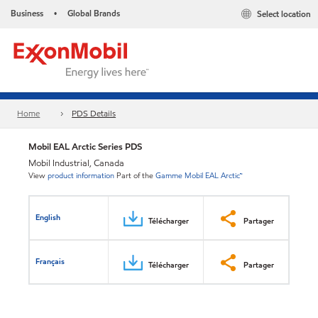
Business
Global Brands
Select location
•
Home
PDS Details
Mobil EAL Arctic Series PDS
Mobil Industrial, Canada
View
product information
Part of the
Gamme Mobil EAL Arctic™
English
Télécharger
Partager
Français
Télécharger
Partager