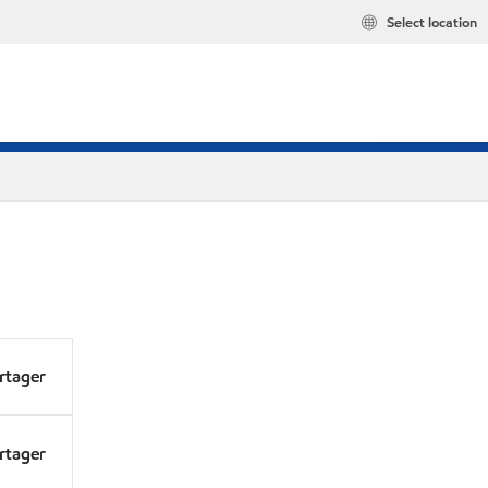
Select location
rtager
rtager