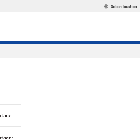
Select location
rtager
rtager