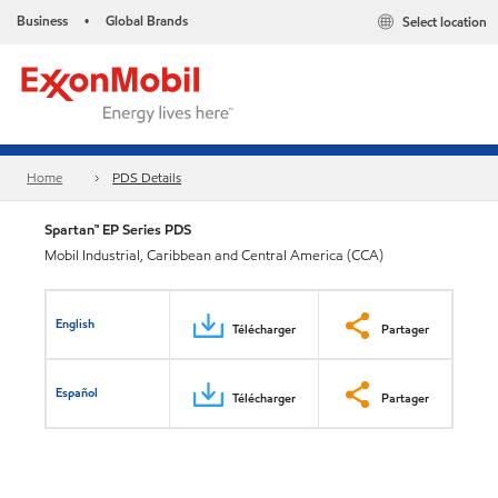
Business
Global Brands
Select location
•
Home
PDS Details
Spartan™ EP Series PDS
Mobil Industrial, Caribbean and Central America (CCA)
English
Télécharger
Partager
Español
Télécharger
Partager