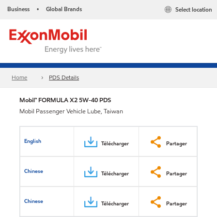
Business
Global Brands
Select location
•
Home
PDS Details
Mobil™ FORMULA X2 5W-40 PDS
Mobil Passenger Vehicle Lube, Taiwan
English
Télécharger
Partager
Chinese
Télécharger
Partager
Chinese
Télécharger
Partager