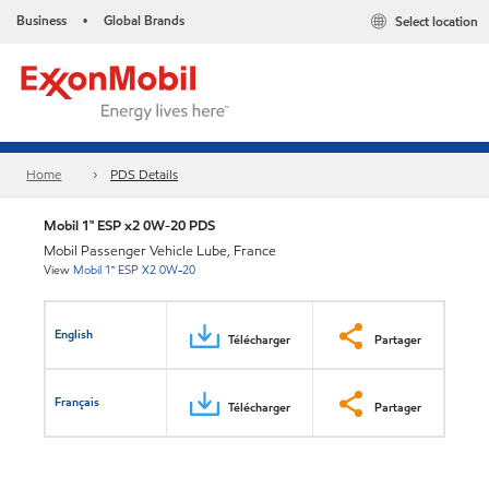
Business
Global Brands
Select location
•
Home
PDS Details
Mobil 1™ ESP x2 0W-20 PDS
Mobil Passenger Vehicle Lube, France
View
Mobil 1™ ESP X2 0W-20
English
Télécharger
Partager
Français
Télécharger
Partager