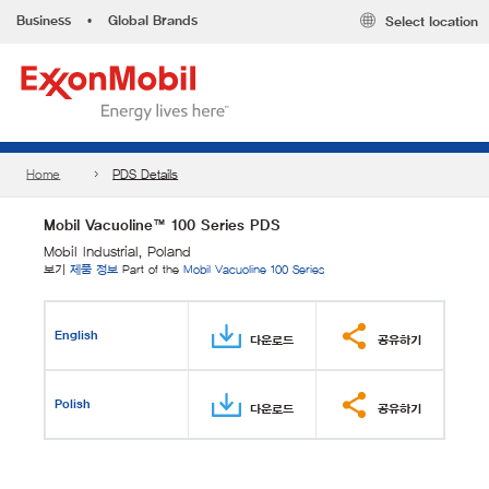
Business
•
Global Brands
Select location
Home
PDS Details
Mobil Vacuoline™ 100 Series PDS
Mobil Industrial, Poland
보기
제품 정보
Part of the
Mobil Vacuoline 100 Series
English
다운로드
공유하기
Polish
다운로드
공유하기