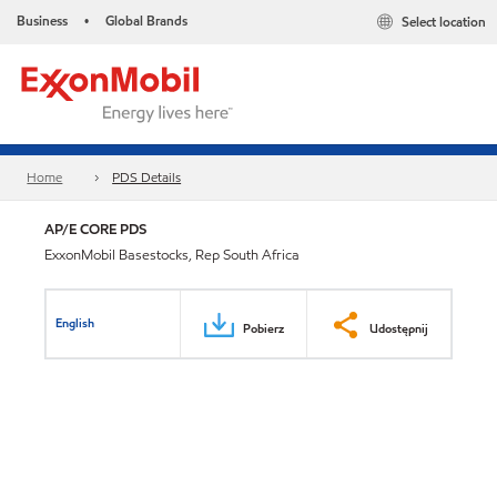
Business
Global Brands
Select location
•
Home
PDS Details
AP/E CORE PDS
ExxonMobil Basestocks, Rep South Africa
English
Pobierz
Udostępnij