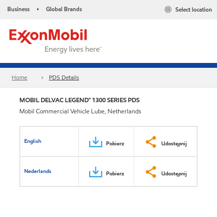
Business
Global Brands
Select location
•
Home
PDS Details
MOBIL DELVAC LEGEND™ 1300 SERIES PDS
Mobil Commercial Vehicle Lube, Netherlands
English
Pobierz
Udostępnij
Nederlands
Pobierz
Udostępnij