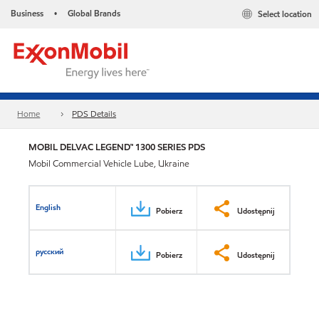
Business
Global Brands
Select location
•
Home
PDS Details
MOBIL DELVAC LEGEND™ 1300 SERIES PDS
Mobil Commercial Vehicle Lube, Ukraine
English
Pobierz
Udostępnij
русский
Pobierz
Udostępnij