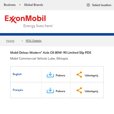
Business
Global Brands
Select location
•
Home
PDS Details
Mobil Delvac Modern™ Axle Oil 80W-90 Limited Slip PDS
Mobil Commercial Vehicle Lube, Ethiopia
English
Pobierz
Udostępnij
Français
Pobierz
Udostępnij