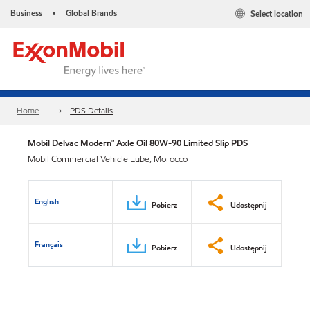
Business
Global Brands
Select location
•
Home
PDS Details
Mobil Delvac Modern™ Axle Oil 80W-90 Limited Slip PDS
Mobil Commercial Vehicle Lube, Morocco
English
Pobierz
Udostępnij
Français
Pobierz
Udostępnij