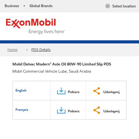
Business
Global Brands
Select location
•
Home
PDS Details
Mobil Delvac Modern™ Axle Oil 80W-90 Limited Slip PDS
Mobil Commercial Vehicle Lube, Saudi Arabia
English
Pobierz
Udostępnij
Français
Pobierz
Udostępnij