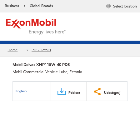
Business
Global Brands
Select location
•
Home
PDS Details
Mobil Delvac XHP™ 15W-40 PDS
Mobil Commercial Vehicle Lube, Estonia
English
Pobierz
Udostępnij