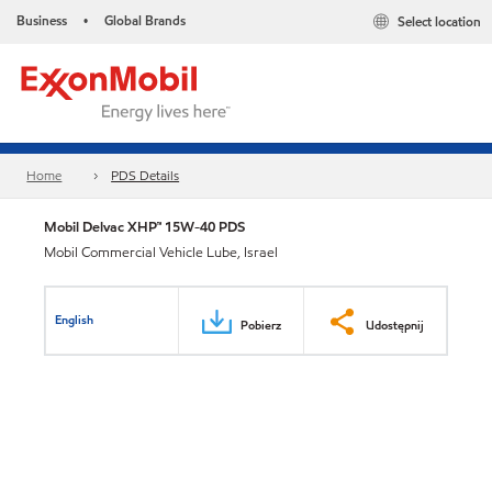
Business
Global Brands
Select location
•
Home
PDS Details
Mobil Delvac XHP™ 15W-40 PDS
Mobil Commercial Vehicle Lube, Israel
English
Pobierz
Udostępnij