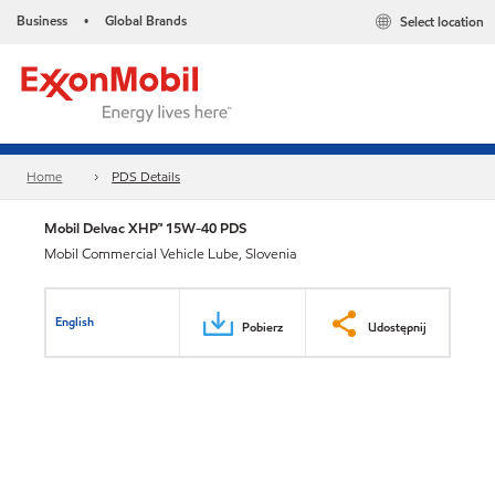
Business
Global Brands
Select location
•
Home
PDS Details
Mobil Delvac XHP™ 15W-40 PDS
Mobil Commercial Vehicle Lube, Slovenia
English
Pobierz
Udostępnij