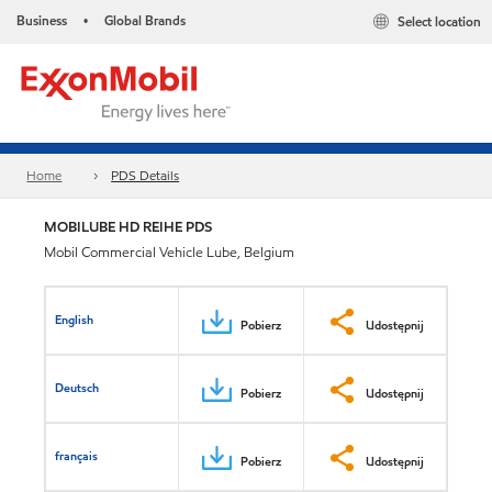
Business
Global Brands
Select location
•
Home
PDS Details
MOBILUBE HD REIHE PDS
Mobil Commercial Vehicle Lube, Belgium
English
Pobierz
Udostępnij
Deutsch
Pobierz
Udostępnij
français
Pobierz
Udostępnij